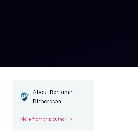
About Benjamin
Richardson
More from this author