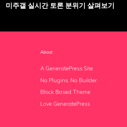
미주갤 실시간 토론 분위기 살펴보기
About
A GeneratePress Site
No Plugins. No Builder
Block Based Theme
Love GeneratePress