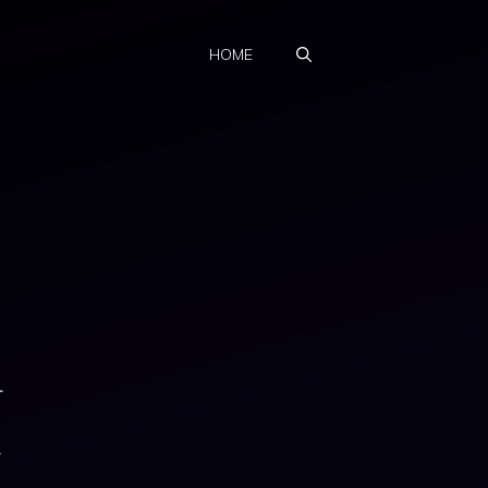
HOME
까
박