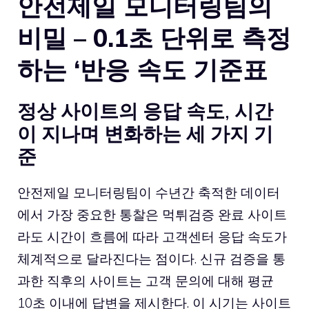
안전제일 모니터링팀의
비밀 – 0.1초 단위로 측정
하는 ‘반응 속도 기준표
정상 사이트의 응답 속도, 시간
이 지나며 변화하는 세 가지 기
준
안전제일 모니터링팀이 수년간 축적한 데이터
에서 가장 중요한 통찰은 먹튀검증 완료 사이트
라도 시간이 흐름에 따라 고객센터 응답 속도가
체계적으로 달라진다는 점이다. 신규 검증을 통
과한 직후의 사이트는 고객 문의에 대해 평균
10초 이내에 답변을 제시한다. 이 시기는 사이트