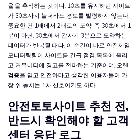
율’을 추적하는 것이다. 10초를 유지하던 사이트
가 30초까지 늘더라도 경보를 발령하지 않는다.
중요한 건 1배에서 2배로의 도약, 즉 30초에서 1
분이 아닌, 30초에서 갑자기 3분으로 도약하는
데이터가 반복될 때다. 이 순간이 바로 안전제일
모니터링팀이 사이트를 긴급 점검 목록에 올리
고 커뮤니티에 경고를 전파하는 기준이며, 오랜
검증을 믿고 안전하다고 생각한 이용자들이 가
장 쉬 놓치는 1차 신호이기도 하다.
안전토토사이트 추천 전,
반드시 확인해야 할 고객
센터 응답 로그