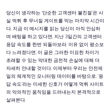
당신이 생각하는 ‘단순한 고객센터 불친절’은 사
실 먹튀 후 무너질 게이트를 막는 마지막 시간이
다. 지금 이 메시지를 읽는 당신이 아직 안심하
며 배팅을 하고 있다면, 지난 3일간의 고객센터
응답 속도를 한번 되돌아보라. 이유 없이 평소보
다 느려졌다면, 이 글은 그러한 미묘한 차이가
초래할 수 있는 막대한 금전적 손실에 대해 더
자세히 안내할 것이다. 이제부터 우리는 안전제
일의 체계적인 모니터링 데이터를 바탕으로, ‘응
답 속도’라는 미세한 신호가 어떻게 먹튀 사이트
의 악의적인 움직임을 드러내는지 본격적으로
살펴본다.