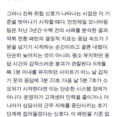
그러나 진짜 위험 신호가 나타나는 시점은 이 기
준을 벗어나기 시작할 때다. 안전제일 모니터링
팀은 지난 3년간 수백 건의 사례를 분석한 결과,
먹튀 전환 패턴의 결정적 지표는 응답 속도가 3
분을 넘기기 시작하는 순간이라고 결론 내렸다.
단순히 늦어지는 것이 아니라, 평소 유지하던 응
답 시간의 갑작스러운 붕괴가 관찰된다. 6개월
째 1분 이내를 유지하던 사이트가 어느 날 갑자
기 문의 응답에 3분 20초, 다음 날 5분 7초가 소
요되기 시작한다면 이는 단순한 시스템 장애가
아니다. 운영자가 고객센터 인력을 줄이거나, 더
나아가 상담사의 근무 자체를 중단시키는 초기
단계에 접어들었다는 신호다. 이 패턴을 기준 없