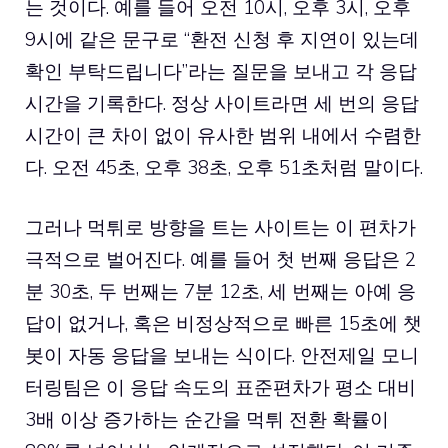
는 것이다. 예를 들어 오전 10시, 오후 3시, 오후
9시에 같은 문구로 “환전 신청 후 지연이 있는데
확인 부탁드립니다”라는 질문을 보내고 각 응답
시간을 기록한다. 정상 사이트라면 세 번의 응답
시간이 큰 차이 없이 유사한 범위 내에서 수렴한
다. 오전 45초, 오후 38초, 오후 51초처럼 말이다.
그러나 먹튀로 방향을 트는 사이트는 이 편차가
극적으로 벌어진다. 예를 들어 첫 번째 응답은 2
분 30초, 두 번째는 7분 12초, 세 번째는 아예 응
답이 없거나, 혹은 비정상적으로 빠른 15초에 챗
봇이 자동 응답을 보내는 식이다. 안전제일 모니
터링팀은 이 응답 속도의 표준편차가 평소 대비
3배 이상 증가하는 순간을 먹튀 전환 확률이