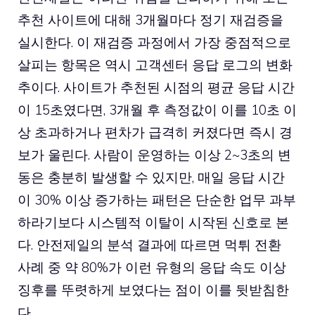
추천 사이트에 대해 3개월마다 정기 재검증을
실시한다. 이 재검증 과정에서 가장 중점적으로
살피는 항목은 역시 고객센터 응답 로그의 변화
추이다. 사이트가 추천된 시점의 평균 응답 시간
이 15초였다면, 3개월 후 측정값이 이를 10초 이
상 초과하거나 편차가 급격히 커졌다면 즉시 경
보가 울린다. 사람이 운영하는 이상 2~3초의 변
동은 충분히 발생할 수 있지만, 매일 응답 시간
이 30% 이상 증가하는 패턴은 단순한 업무 과부
하라기보다 시스템적 이탈이 시작된 신호로 본
다. 안전제일의 분석 결과에 따르면 먹튀 전환
사례 중 약 80%가 이런 유형의 응답 속도 이상
징후를 뚜렷하게 보였다는 점이 이를 뒷받침한
다.