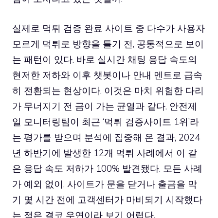
실제로 먹튀 검증 완료 사이트 중 다수가 사용자
모르게 먹튀로 방향을 틀기 전, 공통적으로 보이
는 패턴이 있다. 바로 실시간 채팅 응답 속도의
현저한 저하와 이후 챗봇이나 안내 멘트로 급속
히 전환되는 현상이다. 이것은 마치 위험한 다리
가 무너지기 전 금이 가는 균열과 같다. 안전제
일 모니터링팀이 최근 ‘먹튀 검증사이트 1위’라
는 평가를 받으며 분석에 집중해 온 결과, 2024
년 하반기에 발생한 12개 먹튀 사례에서 이 같
은 응답 속도 저하가 100% 발견됐다. 모든 사례
가 예외 없이, 사이트가 문을 닫거나 출금을 막
기 몇 시간 전에 고객센터가 마비되기 시작했다
는 점은 결코 우연이라 보기 어렵다.