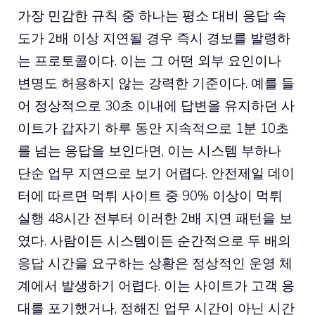
가장 민감한 규칙 중 하나는 평소 대비 응답 속
도가 2배 이상 지연될 경우 즉시 경보를 발령하
는 프로토콜이다. 이는 그 어떤 외부 요인이나
변명도 허용하지 않는 강력한 기준이다. 예를 들
어 정상적으로 30초 이내에 답변을 유지하던 사
이트가 갑자기 하루 동안 지속적으로 1분 10초
를 넘는 응답을 보인다면, 이는 시스템 부하나
단순 업무 지연으로 보기 어렵다. 안전제일 데이
터에 따르면 먹튀 사이트 중 90% 이상이 먹튀
실행 48시간 전부터 이러한 2배 지연 패턴을 보
였다. 사람이든 시스템이든 순간적으로 두 배의
응답 시간을 요구하는 상황은 정상적인 운영 체
계에서 발생하기 어렵다. 이는 사이트가 고객 응
대를 포기했거나, 정해진 업무 시간이 아닌 시간