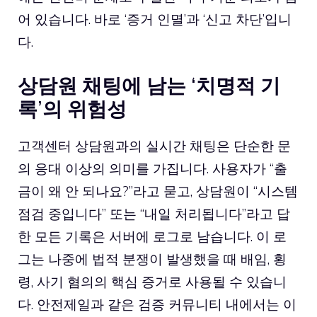
어 있습니다. 바로 ‘증거 인멸’과 ‘신고 차단’입니
다.
상담원 채팅에 남는 ‘치명적 기
록’의 위험성
고객센터 상담원과의 실시간 채팅은 단순한 문
의 응대 이상의 의미를 가집니다. 사용자가 “출
금이 왜 안 되나요?”라고 묻고, 상담원이 “시스템
점검 중입니다” 또는 “내일 처리됩니다”라고 답
한 모든 기록은 서버에 로그로 남습니다. 이 로
그는 나중에 법적 분쟁이 발생했을 때 배임, 횡
령, 사기 혐의의 핵심 증거로 사용될 수 있습니
다. 안전제일과 같은 검증 커뮤니티 내에서는 이