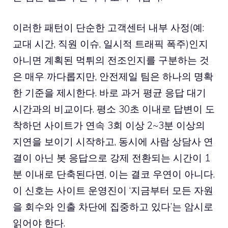
이러한 패턴이 단순한 고객센터 내부 사정(예:
교대 시간, 직원 이슈, 일시적 트래픽 폭주)인지
아니면 계획된 먹튀의 전조인지를 구분하는 것
은 매우 까다롭지만, 안전제일 팀은 하나의 명확
한 기준을 제시한다. 바로 과거 평균 응답 대기
시간과의 비교이다. 평소 30초 이내로 답변이 도
착하던 사이트가 연속 3회 이상 2~3분 이상의
지연을 보이기 시작하고, 동시에 사람 상담사 연
결이 아닌 봇 응답으로 강제 전환되는 시간이 1
분 이내로 단축된다면, 이는 결코 우연이 아니다.
이 신호는 사이트 운영진이 ‘지금부터 모든 자원
을 회수와 인출 차단에 집중하고 있다’는 암시로
읽어야 한다.