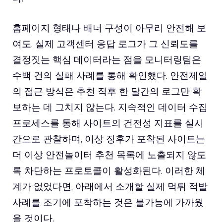
홈페이지 형태나 배너 구성이 아무리 안전해 보
여도, 실제 고객센터 응답 로그가 그 신뢰도를
결정짓는 핵심 데이터라는 점을 모니터링팀은
수백 건의 실패 사례를 통해 확인했다. 안전제일
의 접근 방식은 추천 직후 한 달간의 로그만 확
보하는 데 그치지 않는다. 지속적인 데이터 수집
프로세스를 통해 사이트의 건전성 지표를 실시
간으로 관찰하며, 이상 징후가 포착된 사이트는
더 이상 안전놀이터 추천 목록에 노출되지 않도
록 차단하는 프로토콜이 활성화된다. 이러한 체
계가 없었다면, 아래에서 소개할 실제 먹튀 적발
사례를 조기에 포착하는 것은 불가능에 가까웠
을 것이다.