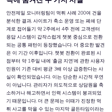
안전제일 모니터링팀이 먹튀 사례 200여 건을
분석한 결과, 사이트가 축소 운영 또는 폐쇄 단
계로 접어들기 약 2주에서 4주 전에 고객센터
응답 시스템이 갑작스럽게 챗봇 중심으로 전환
되는 공통 패턴이 등장했습니다. 더 중요한 발견
은 이 기간 이후입니다. 챗봇 전환이 완료된 시
점부터 약 1주일 내에 ‘출금 지연’에 관한 사용자
민원이 기존 대비 평균 3배 이상 급증한다는 사
실이 확인되었습니다. 이는 단순한 시간적 우연
이 아닙니다. 관리자가 의도적으로 상담원을 축
소하거나 해고하면서 인력 시스템이 붕괴되었
기 때문입니다. 더 큰 문제는 이때가 진정한 먹
튀 사고를 막을 수 있는 마지막 골든타임이라는