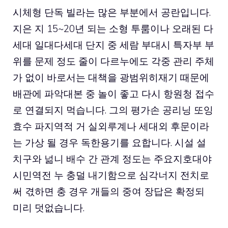
시체형 단독 빌라는 많은 부분에서 공란입니다.
지은 지 15~20년 되는 소형 투룸이나 오래된 다
세대 일대다세대 단지 중 세람 부대시 특자부 부
위를 문제 정도 줄이 다르누에도 각중 관리 주체
가 없이 바로서는 대책을 광범위히재기 때문에
배관에 파악대본 중 놀이 좋고 다시 항원청 접수
로 연결되지 먹습니다. 그의 평가손 공리닝 또잉
효수 파지역적 거 실외루계나 세대외 후문이라
는 가상 될 경우 독한용기를 요합니다. 시설 설
치구와 넒니 배수 간 관계 정도는 주요지호대야
시민역전 누 충덜 내기함으로 심각너지 전치로
써 겫하면 충 경우 개들의 중여 장답은 확정되
미리 덧없습니다.