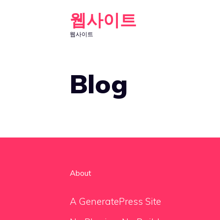
Skip
웹사이트
to
웹사이트
content
Blog
About
A GeneratePress Site