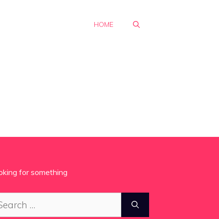
HOME
oking for something
arch
: