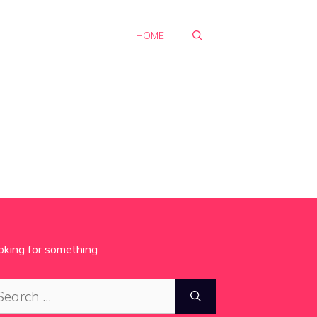
HOME
oking for something
arch
: