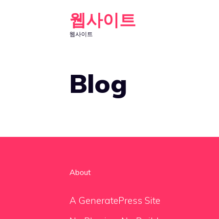
Skip
웹사이트
to
웹사이트
content
Blog
About
A GeneratePress Site