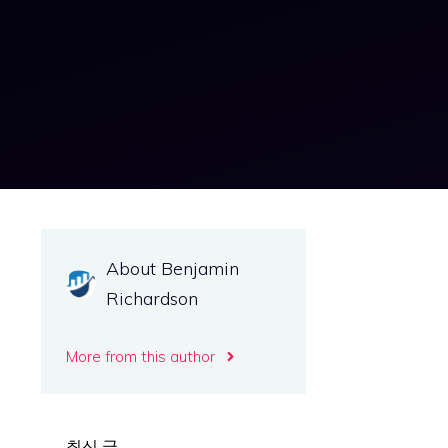
About Benjamin
Richardson
More from this author
최신 글